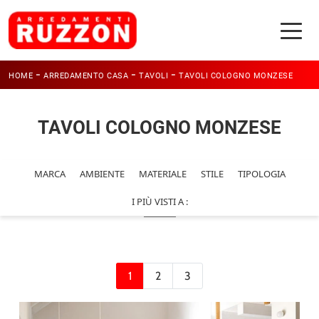
-
-
-
HOME
ARREDAMENTO CASA
TAVOLI
TAVOLI COLOGNO MONZESE
TAVOLI COLOGNO MONZESE
MARCA
AMBIENTE
MATERIALE
STILE
TIPOLOGIA
I PIÙ VISTI A :
1
2
3