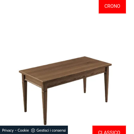
CRONO
-
Privacy
Cookie
Gestisci i consensi
CLASSICO