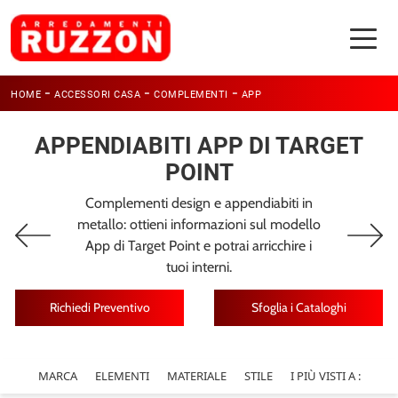
-
-
-
HOME
ACCESSORI CASA
COMPLEMENTI
APP
APPENDIABITI APP DI TARGET
POINT
Complementi design e appendiabiti in
metallo: ottieni informazioni sul modello
App di Target Point e potrai arricchire i
tuoi interni.
Richiedi Preventivo
Sfoglia i Cataloghi
MARCA
ELEMENTI
MATERIALE
STILE
I PIÙ VISTI A :