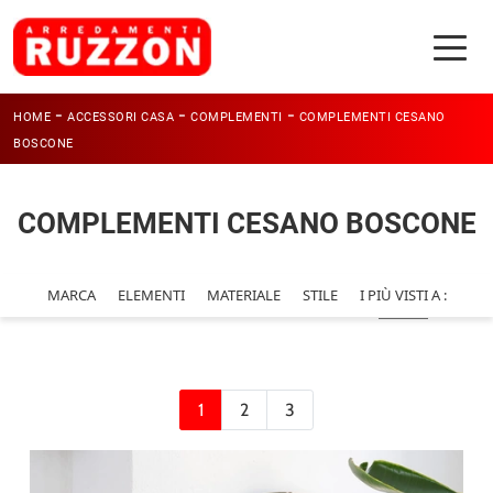
-
-
-
HOME
ACCESSORI CASA
COMPLEMENTI
COMPLEMENTI CESANO
BOSCONE
COMPLEMENTI CESANO BOSCONE
MARCA
ELEMENTI
MATERIALE
STILE
I PIÙ VISTI A :
1
2
3