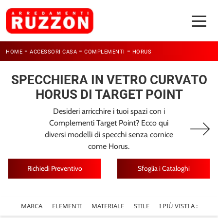
-
-
-
HOME
ACCESSORI CASA
COMPLEMENTI
HORUS
SPECCHIERA IN VETRO CURVATO
HORUS DI TARGET POINT
Desideri arricchire i tuoi spazi con i
Complementi Target Point? Ecco qui
diversi modelli di specchi senza cornice
come Horus.
Richiedi Preventivo
Sfoglia i Cataloghi
MARCA
ELEMENTI
MATERIALE
STILE
I PIÙ VISTI A :