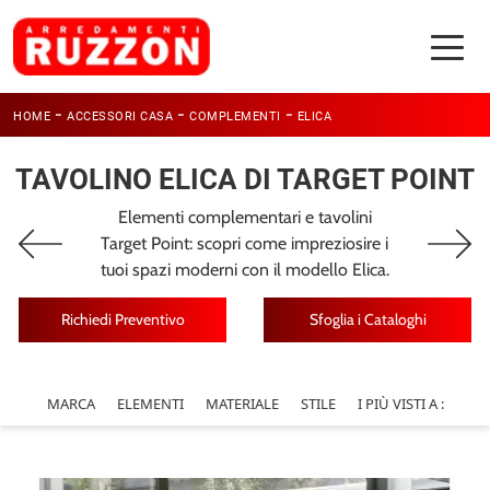
-
-
-
HOME
ACCESSORI CASA
COMPLEMENTI
ELICA
TAVOLINO ELICA DI TARGET POINT
Elementi complementari e tavolini
Target Point: scopri come impreziosire i
tuoi spazi moderni con il modello Elica.
Richiedi Preventivo
Sfoglia i Cataloghi
MARCA
ELEMENTI
MATERIALE
STILE
I PIÙ VISTI A :