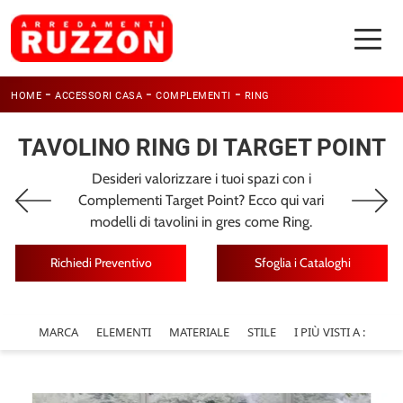
-
-
-
HOME
ACCESSORI CASA
COMPLEMENTI
RING
TAVOLINO RING DI TARGET POINT
Desideri valorizzare i tuoi spazi con i
Complementi Target Point? Ecco qui vari
modelli di tavolini in gres come Ring.
Richiedi Preventivo
Sfoglia i Cataloghi
MARCA
ELEMENTI
MATERIALE
STILE
I PIÙ VISTI A :