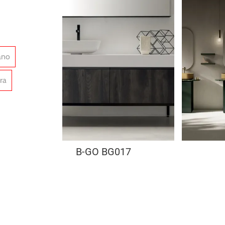
ano
ra
B-GO BG017