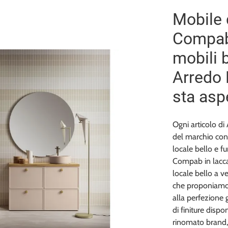
Mobile
Compab
mobili 
Arredo
sta asp
Ogni articolo d
del marchio cont
locale bello e 
Compab in lacca
locale bello a v
che proponiamo 
alla perfezione g
di finiture dispo
rinomato brand,