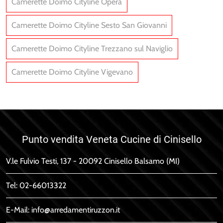
Camerette Doimo Cityline Opera
Camerette Doimo Cityline Sesto San Giovanni
Layout 09A
Layout 08A
Camerette Doimo Cityline Trezzano sul Naviglio
Camerette Doimo Cityline Vigevano
Punto vendita Veneta Cucine di Cinisello
V.le Fulvio Testi, 137 - 20092 Cinisello Balsamo (MI)
Tel:
02-66013322
E-Mail:
info@arredamentiruzzon.it