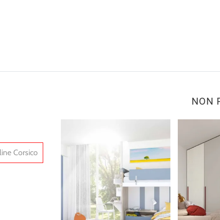
NON 
ine Corsico