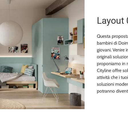
Layout
Questa proposta 
bambini di Doimo 
giovani. Venire 
originali soluzi
proponiamo in n
Cityline offre so
attività che i tu
soluzioni modern
potranno divent