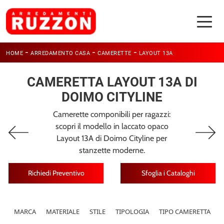
-
-
-
HOME
ARREDAMENTO CASA
CAMERETTE
LAYOUT 13A
CAMERETTA LAYOUT 13A DI
DOIMO CITYLINE
Camerette componibili per ragazzi:
scopri il modello in laccato opaco
Layout 13A di Doimo Cityline per
stanzette moderne.
Richiedi Preventivo
Sfoglia i Cataloghi
MARCA
MATERIALE
STILE
TIPOLOGIA
TIPO CAMERETTA