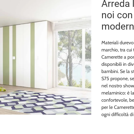
Arreda 
noi con
modern
Materiali durevo
marchio, tra cui
Camerette a pon
disponibili in d
bambini. Se la s
S75 propone, se
nel nostro show
melaminico: è l
confortevole, be
per le Camerette
ogni difficoltà di