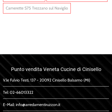
Camerette S75 Trezzano sul Naviglio
Open 06
Open 01
Punto vendita Veneta Cucine di Cinisello
V.le Fulvio Testi, 137 - 20092 Cinisello Balsamo (MI)
Tel:
02-66013322
E-Mail:
info@arredamentiruzzon.it