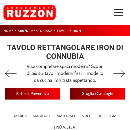
-
-
-
HOME
ARREDAMENTO CASA
TAVOLI
IRON
TAVOLO RETTANGOLARE IRON DI
CONNUBIA
Vuoi completare spazi moderni? Scopri
di più sui tavoli moderni fissi: il modello
da cucina Iron ti sta aspettando.
Richiedi Preventivo
Sfoglia i Cataloghi
MARCA
AMBIENTE
MATERIALE
STILE
TIPOLOGIA
I PIÙ VISTI A :