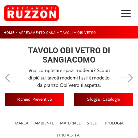
-
-
-
HOME
ARREDAMENTO CASA
TAVOLI
OBI VETRO
TAVOLO OBI VETRO DI
SANGIACOMO
Vuoi completare spazi moderni? Scopri
di più sui tavoli moderni fissi: il modello
da pranzo Obi Vetro ti aspetta.
Richiedi Preventivo
Sfoglia i Cataloghi
MARCA
AMBIENTE
MATERIALE
STILE
TIPOLOGIA
I PIÙ VISTI A :