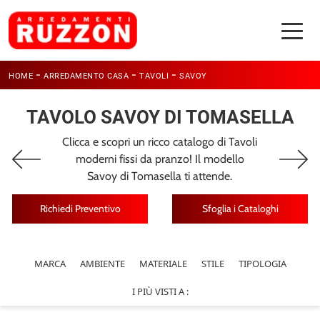
-
-
-
HOME
ARREDAMENTO CASA
TAVOLI
SAVOY
TAVOLO SAVOY DI TOMASELLA
Clicca e scopri un ricco catalogo di Tavoli
moderni fissi da pranzo! Il modello
Savoy di Tomasella ti attende.
Richiedi Preventivo
Sfoglia i Cataloghi
MARCA
AMBIENTE
MATERIALE
STILE
TIPOLOGIA
I PIÙ VISTI A :