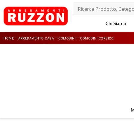
Chi Siamo
-
-
-
HOME
ARREDAMENTO CASA
COMODINI
COMODINI CORSICO
M