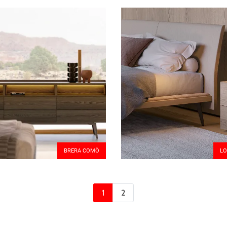
BRERA COMÒ
LO
1
2