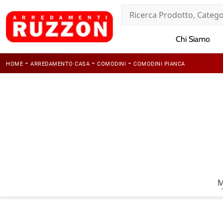
Chi Siamo
-
-
-
HOME
ARREDAMENTO CASA
COMODINI
COMODINI PIANCA
M