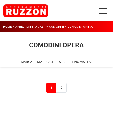
-
-
-
HOME
ARREDAMENTO CASA
COMODINI
COMODINI OPERA
COMODINI OPERA
MARCA
MATERIALE
STILE
I PIÙ VISTI A :
1
2