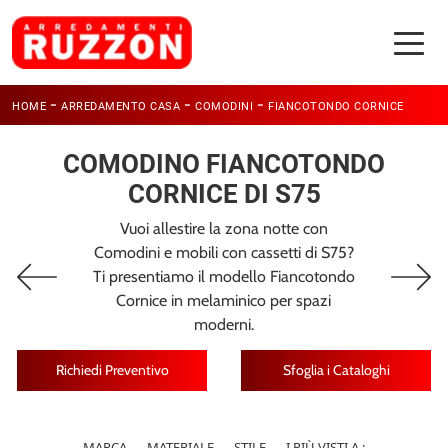
-
-
-
HOME
ARREDAMENTO CASA
COMODINI
FIANCOTONDO CORNICE
COMODINO FIANCOTONDO
CORNICE DI S75
Vuoi allestire la zona notte con
Comodini e mobili con cassetti di S75?
Ti presentiamo il modello Fiancotondo
Cornice in melaminico per spazi
moderni.
Richiedi Preventivo
Sfoglia i Cataloghi
MARCA
MATERIALE
STILE
I PIÙ VISTI A :