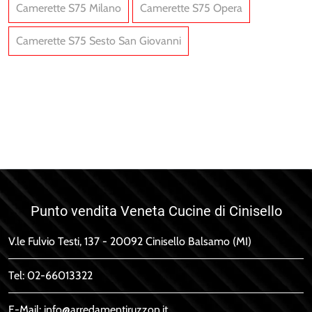
Camerette S75 Milano
Camerette S75 Opera
Camerette S75 Sesto San Giovanni
Layout 14B
Open 03
Punto vendita Veneta Cucine di Cinisello
V.le Fulvio Testi, 137 - 20092 Cinisello Balsamo (MI)
Tel:
02-66013322
E-Mail:
info@arredamentiruzzon.it