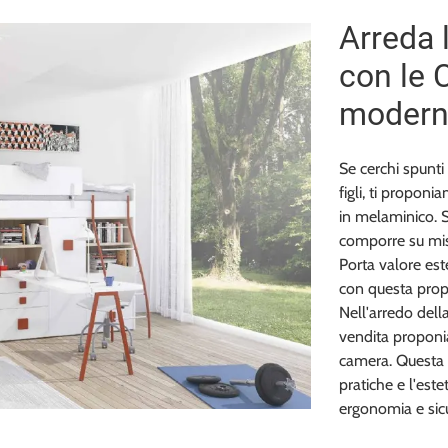
Arreda 
con le 
modern
Se cerchi spunti
figli, ti propon
in melaminico. 
comporre su misur
Porta valore este
con questa prop
Nell'arredo dell
vendita proponi
camera. Questa 
pratiche e l'este
ergonomia e sic