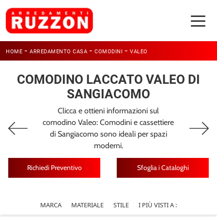
-
-
-
HOME
ARREDAMENTO CASA
COMODINI
VALEO
COMODINO LACCATO VALEO DI
SANGIACOMO
Clicca e ottieni informazioni sul
comodino Valeo: Comodini e cassettiere
di Sangiacomo sono ideali per spazi
moderni.
Richiedi Preventivo
Sfoglia i Cataloghi
MARCA
MATERIALE
STILE
I PIÙ VISTI A :