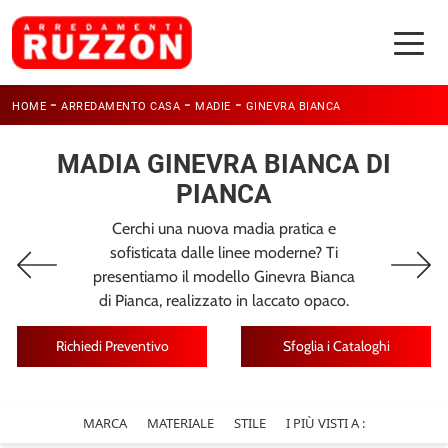
-
-
-
HOME
ARREDAMENTO CASA
MADIE
GINEVRA BIANCA
MADIA GINEVRA BIANCA DI
PIANCA
Cerchi una nuova madia pratica e
sofisticata dalle linee moderne? Ti
presentiamo il modello Ginevra Bianca
di Pianca, realizzato in laccato opaco.
Richiedi Preventivo
Sfoglia i Cataloghi
MARCA
MATERIALE
STILE
I PIÙ VISTI A :