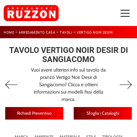
-
-
-
HOME
ARREDAMENTO CASA
TAVOLI
VERTIGO NOIR DESIR
TAVOLO VERTIGO NOIR DESIR DI
SANGIACOMO
Vuoi avere ulteriori info sul tavolo da
pranzo Vertigo Noir Desir di
Sangiacomo? Clicca e ottieni
informazioni sui modelli fissi della
marca.
Richiedi Preventivo
Sfoglia i Cataloghi
MARCA
AMBIENTE
MATERIALE
STILE
TIPOLOGIA